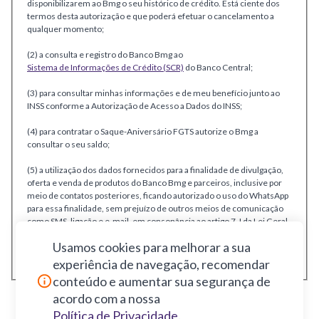
disponibilizarem ao Bmg o seu histórico de crédito. Está ciente dos
termos desta autorização e que poderá efetuar o cancelamento a
qualquer momento;
(2) a consulta e registro do Banco Bmg ao
Sistema de Informações de Crédito (SCR)
do Banco Central;
(3) para consultar minhas informações e de meu benefício junto ao
INSS conforme a Autorização de Acesso a Dados do INSS;
(4) para contratar o Saque-Aniversário FGTS autorize o Bmg a
consultar o seu saldo;
(5) a utilização dos dados fornecidos para a finalidade de divulgação,
oferta e venda de produtos do Banco Bmg e parceiros, inclusive por
meio de contatos posteriores, ficando autorizado o uso do WhatsApp
para essa finalidade, sem prejuízo de outros meios de comunicação
como SMS, ligação e e-mail, em consonância ao artigo 7, I da Lei Geral
de Proteção de Dados, podendo revogar este consentimento a
Usamos cookies para melhorar a sua
qualquer tempo através da nossa central de atendimento (4002-7007
para celulares, 0800 770 1790 para telefones fixos).
experiência de navegação, recomendar
conteúdo e aumentar sua segurança de
acordo com a nossa
Política de Privacidade
.